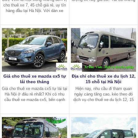
cho thuê xe 7, 45 chỗ giá rẻ, uy tín
lo lắng đó sẽ được giải quyết dễ
hàng đầu tại Hà Nội. Với dàn xe
dàng khi bạn đến với nhà xe Đức
chất lượng cao và phong cách làm
Vinh.
việc chuyên nghiệp, chúng tôi luôn
làm hài lòng ngay cả những k
Giá cho thuê xe mazda cx5 tự
Địa chỉ cho thuê xe du lịch 12,
lái theo tháng
15 chỗ tại Hà Nội
Giá cho thuê xe mazda cx5 tự lái tại
Hiện nay, nhu cầu đi tham quan
Hà Nội ở đâu rẻ nhất? Khi có nhu
ngày càng tăng cao, kéo theo đó
cầu thuê xe mazda cx5, bên cạnh
dịch vụ cho thuê xe du lịch 12, 15
chất lượng thì giá cả là điều mà
chỗ tại Hà Nội không ngừng phát
khách hàng rất quan tâm.
triển. Để tìm được địa chỉ cho thuê
xe uy tín, bạn cần có thời gian tì