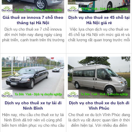
Giá thuê xe innova 7 chỗ theo
Dịch vụ cho thuê xe 45 chỗ tại
tháng tại Hà Nội
Hà Nội giá rẻ
Dịch vụ cho thuê xe 7 chỗ innova
Việc lựa chọn dịch vụ cho thuê xe
đời mới hiện nay đang ngày càng
45 chỗ tại Hà Nội với mức giá rẻ và
phát triển, cạnh tranh trên thị trường
chất lượng rất quan trọng trước mỗi
Hà Nội. Lý do bởi đây là dòng xe
chuyến đi. Tuy nhiên, những tiêu chí
hiện đang đứng top xe được khách
này chỉ xuất hiện ở những công ty
hàng chọn thuê đi du lịch gia
uy tín và lâu năm. Vậy
Dịch vụ cho thuê xe tự lái đi
Dịch vụ cho thuê xe du lịch đi
Ninh Bình
Vĩnh Phúc
Hiện nay, nhu cầu cho thuê xe tự lái
Cho thuê xe du lịch Vĩnh Phúc đang
Ninh Bình đã trở nên vô cùng phổ
là dịch vụ rất được quan tâm ở thời
biến hơn nhằm phục vụ cho nhu cầu
điểm hiện tại. Với nhiều địa điểm
đi du lịch cùng bạn bè, gia đình…
tham quan hấp dẫn, Vĩnh Phúc thu