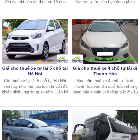
đến địa chỉ nào để thuê xe 16 chỗ
Camry tự lái, nếu bạn đang phân
Sóc Sơn đi về trong ngày giá rẻ và
vân dịch vụ này liên hệ đến hotline:
uy tín? Bạn đang có ý định đi dã
02437246688 để được tư vấn
ngoại ở Sóc Sơn vào cuối
Giá cho thuê xe tự lái 5 chỗ tại
Giá cho thuê xe 4 chỗ tự lái đi
Hà Nội
Thanh Hóa
Giá thuê xe tự lái 5 chỗ tại Hà Nội
Bạn cần thuê xe 4 chỗ tự lái đi
hiện nay như thế nào luôn là vấn đề
Thanh Hóa vào dịp cuối tuần nhưng
khiến nhiều người quan tâm. Liên hệ
đang băn khoăn vì không biết ở đâu
tới hotline: 02437246688 để được tư
cho thuê xe giá rẻ, chất lượng.
vấn