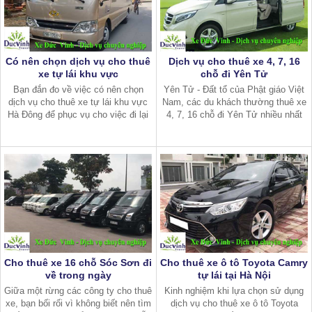
Có nên chọn dịch vụ cho thuê
Dịch vụ cho thuê xe 4, 7, 16
xe tự lái khu vực
chỗ đi Yên Tử
Bạn đắn đo về việc có nên chọn
Yên Tử - Đất tổ của Phật giáo Việt
dịch vụ cho thuê xe tự lái khu vực
Nam, các du khách thường thuê xe
Hà Đông để phục vụ cho việc đi lại
4, 7, 16 chỗ đi Yên Tử nhiều nhất
của mình hay không? Mặc dù chi
vào thời điểm đầu năm. Vì lúc này,
phí thuê xe tự lái rẻ hơn và bạn còn
tại đây diễn ra lễ hội chùa Đồng. Bạn
có cơ hội chiếc ô tô bản thân y
đã tìm được địa chỉ cho t
Cho thuê xe 16 chỗ Sóc Sơn đi
Cho thuê xe ô tô Toyota Camry
về trong ngày
tự lái tại Hà Nội
Giữa một rừng các công ty cho thuê
Kinh nghiệm khi lựa chọn sử dụng
xe, bạn bối rối vì không biết nên tìm
dịch vụ cho thuê xe ô tô Toyota