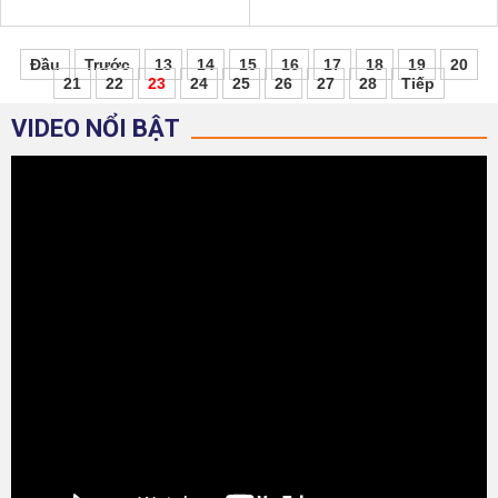
Dịch vụ này giúp cho chuyến đi của
hút đông đảo du khách đến khám
bạn được chủ động hơn, tiết
phá. Cùng theo dõi bài viết sau
Đầu
Trước
13
14
15
16
17
18
19
20
21
22
23
24
25
26
27
28
Tiếp
VIDEO NỔI BẬT