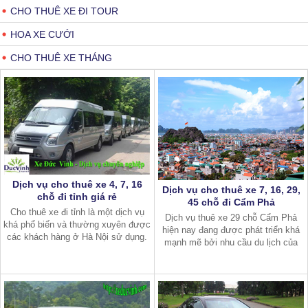
CHO THUÊ XE ĐI TOUR
HOA XE CƯỚI
CHO THUÊ XE THÁNG
Dịch vụ cho thuê xe 4, 7, 16
Dịch vụ cho thuê xe 7, 16, 29,
chỗ đi tỉnh giá rẻ
45 chỗ đi Cẩm Phả
Cho thuê xe đi tỉnh là một dịch vụ
Dịch vụ thuê xe 29 chỗ Cẩm Phả
khá phổ biến và thường xuyên được
hiện nay đang được phát triển khá
các khách hàng ở Hà Nội sử dụng.
mạnh mẽ bởi nhu cầu du lịch của
Dịch vụ này có thể phục vụ nhiều
khách hàng tăng cao. Vậy Cẩm Phả
mục đích đi ngoại thành như đi công
có gì mà hấp dẫn đến vậy, và nên
tác, đưa đón hay chở hàng… Vậ
thuê xe của hãng nào tốt nhất hiện
na