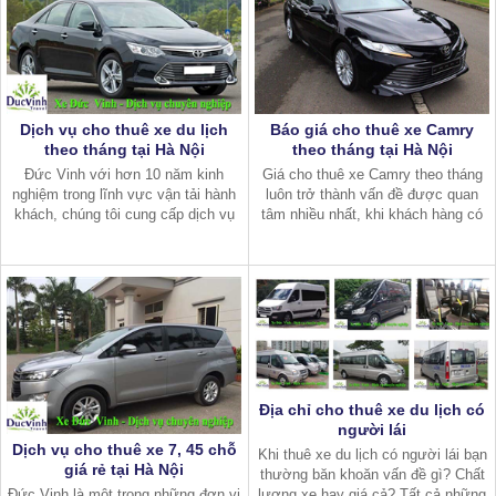
Dịch vụ cho thuê xe du lịch
Báo giá cho thuê xe Camry
theo tháng tại Hà Nội
theo tháng tại Hà Nội
Đức Vinh với hơn 10 năm kinh
Giá cho thuê xe Camry theo tháng
nghiệm trong lĩnh vực vận tải hành
luôn trở thành vấn đề được quan
khách, chúng tôi cung cấp dịch vụ
tâm nhiều nhất, khi khách hàng có
cho thuê xe theo tháng tại Hà Nội uy
nhu cầu chọn gói dịch vụ này. Đâu là
tín, giá rẻ. Cam kết an toàn, chuẩn
địa chỉ cho thuê xe Camry với mức
xác, đúng giờ và tận tụy tron
giá tốt nhất trên địa bàn Hà N
Địa chỉ cho thuê xe du lịch có
người lái
Dịch vụ cho thuê xe 7, 45 chỗ
Khi thuê xe du lịch có người lái bạn
giá rẻ tại Hà Nội
thường băn khoăn vấn đề gì? Chất
Đức Vinh là một trong những đơn vị
lượng xe hay giá cả? Tất cả những