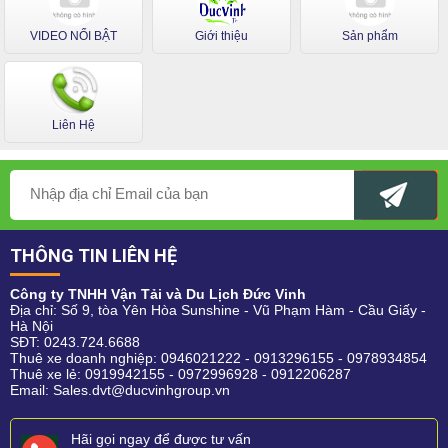
VIDEO NỔI BẬT
Giới thiệu
Sản phẩm
Liên Hệ
THÔNG TIN LIÊN HỆ
Công ty TNHH Vận Tải và Du Lịch Đức Vinh
Địa chỉ: Số 9, tòa Yên Hòa Sunshine - Vũ Phạm Hàm - Cầu Giấy -
Hà Nội
SĐT:
0243.724.6688
Thuê xe doanh nghiệp:
0946021222
-
0913296155
-
0978934854
Thuê xe lẻ:
0919942155
-
0972996928
-
0912206287
Email:
Sales.dvt@ducvinhgroup.vn
Hãi gọi ngay để được tư vấn