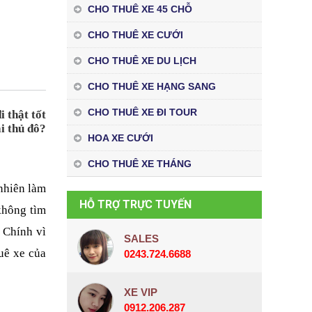
CHO THUÊ XE 45 CHỖ
CHO THUÊ XE CƯỚI
CHO THUÊ XE DU LỊCH
CHO THUÊ XE HẠNG SANG
CHO THUÊ XE ĐI TOUR
 thật tốt 
i thủ đô? 
HOA XE CƯỚI
CHO THUÊ XE THÁNG
nhiên làm 
HỖ TRỢ TRỰC TUYẾN
hông tìm 
Chính vì 
SALES
uê xe của 
0243.724.6688
XE VIP
0912.206.287