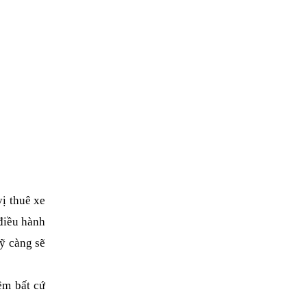
 thuê xe 
điều hành 
 càng sẽ 
m bất cứ 