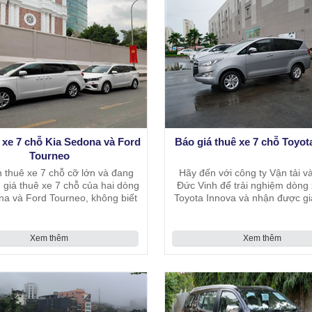
 xe 7 chỗ Kia Sedona và Ford
Báo giá thuê xe 7 chỗ Toyot
Tourneo
 thuê xe 7 chỗ cỡ lớn và đang
Hãy đến với công ty Vận tải và
 giá thuê xe 7 chỗ của hai dòng
Đức Vinh để trải nghiệm dòng 
a và Ford Tourneo, không biết
Toyota Innova và nhận được gi
 dòng xe này như nào, có chênh
7 chỗ tại Hà Nội rẻ nhất
lệch nhiều không?
Xem thêm
Xem thêm