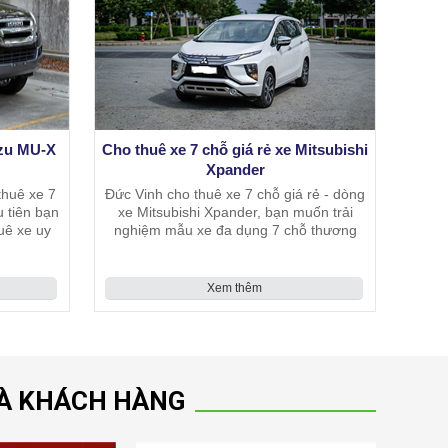
uzu MU-X
Cho thuê xe 7 chỗ giá rẻ xe Mitsubishi
Xpander
thuê xe 7
Đức Vinh cho thuê xe 7 chỗ giá rẻ - dòng
u tiên bạn
xe Mitsubishi Xpander, bạn muốn trải
uê xe uy
nghiệm mẫu xe đa dụng 7 chỗ thương
m hiểu về
hiệu Nhật Bản này hãy liên hệ tới Đức
hất lượng
Vinh, chúng tôi chắc chắn sẽ không
khiến bạn thất
Xem thêm
VÀ KHÁCH HÀNG