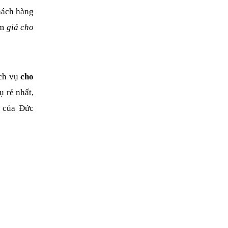
hách hàng 
m 
giá cho 
ch vụ 
cho 
 rẻ nhất, 
 của Đức 