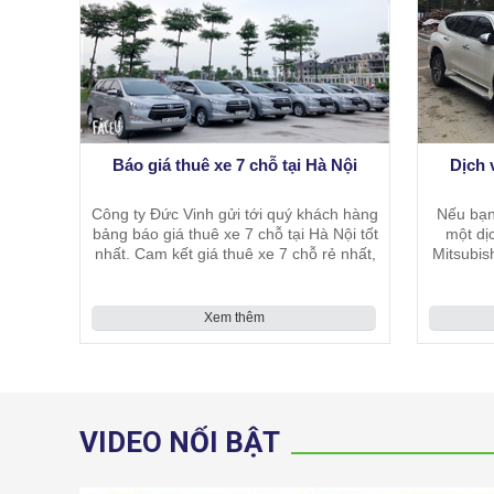
Báo giá thuê xe 7 chỗ tại Hà Nội
Dịch 
Công ty Đức Vinh gửi tới quý khách hàng
Nếu bạn
bảng báo giá thuê xe 7 chỗ tại Hà Nội tốt
một dị
nhất. Cam kết giá thuê xe 7 chỗ rẻ nhất,
Mitsubis
chính xác và ổn đinh nhất tại Hà Nội
cả lại h
đáp
Xem thêm
VIDEO NỔI BẬT