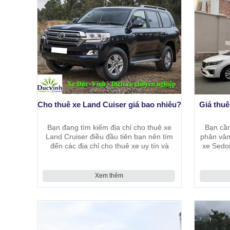
Cho thuê xe Land Cuiser giá bao nhiêu?
Giá thuê
Bạn đang tìm kiếm địa chỉ cho thuê xe
Bạn cần
Land Cruiser điều đầu tiên bạn nên tìm
phân vân
đến các địa chỉ cho thuê xe uy tín và
xe Sedon
chuyên nghiệp và nên tìm hiểu về chất
giá hai
lượng xe, giá thuê và cả chất lượng dịch
vụ.
Xem thêm