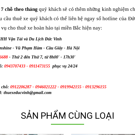
 7 chỗ theo tháng
 quý khách sẽ có thêm những kinh nghiệm ch
u cầu thuê xe quý khách có thể liên hệ ngay số hotline của Đứ
 vụ cho thuê xe hoàn hảo tại miền Bắc hiện nay:
NHH Vận Tải và Du Lịch Đức Vinh
unshine - Vũ Phạm Hàm - Cầu Giấy - Hà Nội
6688
- Thứ 2 đến Thứ 7, từ 8h00' - 17h30'
hỗ:
0943707433 - 0911473155
phục vụ 24/24
5 chỗ:
0912206287 - 0946021222 - 0919942155 - 0913296155
l: thuexeducvinh@gmail.com
SẢN PHẨM CÙNG LOẠI