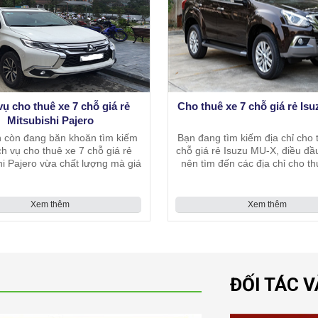
vụ cho thuê xe 7 chỗ giá rẻ
Cho thuê xe 7 chỗ giá rẻ Is
Mitsubishi Pajero
 còn đang băn khoăn tìm kiếm
Bạn đang tìm kiếm địa chỉ cho 
ch vụ cho thuê xe 7 chỗ giá rẻ
chỗ giá rẻ Isuzu MU-X, điều đầ
hi Pajero vừa chất lượng mà giá
nên tìm đến các địa chỉ cho th
ợp lý, Đức Vinh là địa chỉ sẽ giải
tín và chuyên nghiệp và nên tì
 mọi thắc mắc đó của bạn.
chất lượng xe, giá thuê và cả c
Xem thêm
Xem thêm
ĐỐI TÁC 