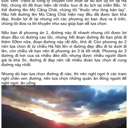
Đức Vinh Trans là công ty chuyên cho thuê xe du lịch uy tín tại Hà
Nội, chúng tôi đã thực hiện rất nhiều tour đi du lịch tại miền Bắc. Vì
thế đường lên Mù Căng Chải, chúng tôi “thuộc như lòng bàn tay”.
Hầu hết đường lên Mù Căng Chải hiện nay đều đã được làm khá
đẹp, thuận lợi đi lại nhưng với các phương án bạn đưa ra ở trên,
chúng tôi đưa ra lời khuyên như sau giúp bạn dễ lựa chọn.
Nếu bạn đi phương án 1, đường này đi nhanh nhưng chỉ được lợi
đoạn đầu có đường cao tốc, nhưng hết đoạn đường đó bạn phải đi
thêm 50km nữa, đoạn đường này rất dốc, khó đi. Còn phương án 2
nên lựa chọn đi từ chiều Hà Nội lên vì đường đẹp đều đi từ dưới đi
lên, còn chiều về bạn nên đi phương án 3 là tốt nhất. Phương án 3
đường đi hơi cua và nhiều đèo dốc nhưng được nhiều người đánh
giá là khá ổn, đường đi đẹp nên rất nhiều đoàn lựa chọn đi cung
đường này nhất.
Nhưng dù bạn lựa chọn đường đi nào, thì nên nghỉ ngơi ở các trạm
nghỉ chân ven đường, nên lựa chọn những quán ăn đông người để
nghỉ ngơi, ăn uống.