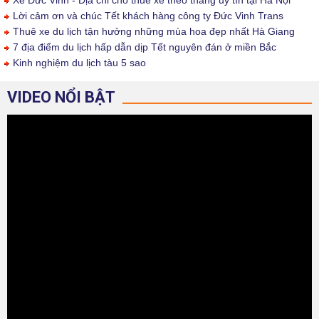
Xe Đức Vinh - Địa chỉ cho thuê xe theo tháng uy tín tại Hà Nội
Lời cảm ơn và chúc Tết khách hàng công ty Đức Vinh Trans
Thuê xe du lịch tận hưởng những mùa hoa đẹp nhất Hà Giang
7 địa điểm du lịch hấp dẫn dịp Tết nguyên đán ở miền Bắc
Kinh nghiệm du lịch tàu 5 sao
VIDEO NỔI BẬT