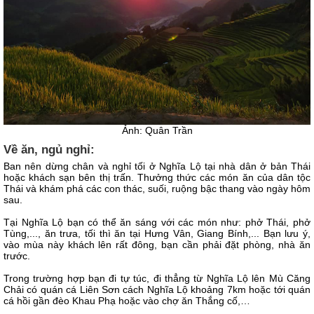
Ảnh: Quân Trần
Về ăn, ngủ nghỉ:
Ban nên dừng chân và nghỉ tối ở Nghĩa Lộ tại nhà dân ở bản Thái
hoặc khách sạn bên thị trấn. Thưởng thức các món ăn của dân tộc
Thái và khám phá các con thác, suối, ruộng bậc thang vào ngày hôm
sau.
Tại Nghĩa Lộ bạn có thể ăn sáng với các món như: phở Thái, phở
Tùng,..., ăn trưa, tối thì ăn tại Hưng Vân, Giang Bính,... Bạn lưu ý,
vào mùa này khách lên rất đông, bạn cần phải đặt phòng, nhà ăn
trước.
Trong trường hợp bạn đi tự túc, đi thẳng từ Nghĩa Lộ lên Mù Căng
Chải có quán cá Liên Sơn cách Nghĩa Lộ khoảng 7km hoặc tới quán
cá hồi gần đèo Khau Phạ hoặc vào chợ ăn Thắng cố,…