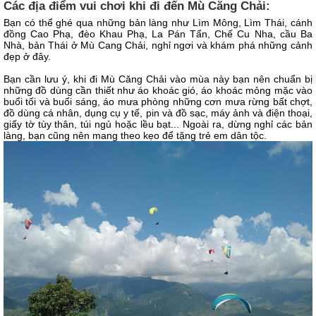
Các địa điểm vui chơi khi đi đến Mù Căng Chải:
Bạn có thể ghé qua những bản làng như Lìm Mông, Lìm Thái, cánh
đồng Cao Phạ, đèo Khau Phạ, La Pán Tẩn, Chế Cu Nha, cầu Ba
Nhà, bản Thái ở Mù Cang Chải, nghỉ ngơi và khám phá những cảnh
đẹp ở đây.
Bạn cần lưu ý, khi đi Mù Căng Chải vào mùa này bạn nên chuẩn bị
những đồ dùng cần thiết như áo khoác gió, áo khoác mỏng mặc vào
buổi tối và buổi sáng, áo mưa phòng những cơn mưa rừng bất chợt,
đồ dùng cá nhân, dụng cụ y tế, pin và đồ sạc, máy ảnh và điện thoại,
giấy tờ tùy thân, túi ngủ hoặc lều bạt... Ngoài ra, dừng nghỉ các bản
làng, bạn cũng nên mang theo kẹo để tặng trẻ em dân tộc.