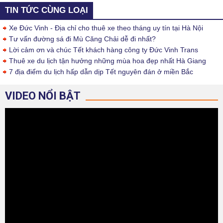
TIN TỨC CÙNG LOẠI
Xe Đức Vinh - Địa chỉ cho thuê xe theo tháng uy tín tại Hà Nội
Tư vấn đường sá đi Mù Căng Chải dễ đi nhất?
Lời cảm ơn và chúc Tết khách hàng công ty Đức Vinh Trans
Thuê xe du lịch tận hưởng những mùa hoa đẹp nhất Hà Giang
7 địa điểm du lịch hấp dẫn dịp Tết nguyên đán ở miền Bắc
VIDEO NỔI BẬT