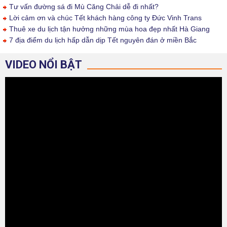
Tư vấn đường sá đi Mù Căng Chải dễ đi nhất?
Lời cảm ơn và chúc Tết khách hàng công ty Đức Vinh Trans
Thuê xe du lịch tận hưởng những mùa hoa đẹp nhất Hà Giang
7 địa điểm du lịch hấp dẫn dịp Tết nguyên đán ở miền Bắc
VIDEO NỔI BẬT