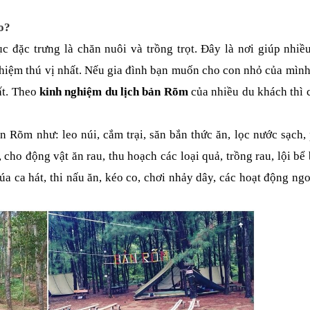
o?
c đặc trưng là chăn nuôi và trồng trọt. Đây là nơi giúp nhiều
hiệm thú vị nhất. Nếu gia đình bạn muốn cho con nhỏ của mình 
ất. Theo 
kinh nghiệm du lịch bản Rõm 
của nhiều du khách thì 
 Rõm như: leo núi, cắm trại, săn bắn thức ăn, lọc nước sạch, 
ho động vật ăn rau, thu hoạch các loại quả, trồng rau, lội bể b
úa ca hát, thi nấu ăn, kéo co, chơi nhảy dây, các hoạt động ngoài