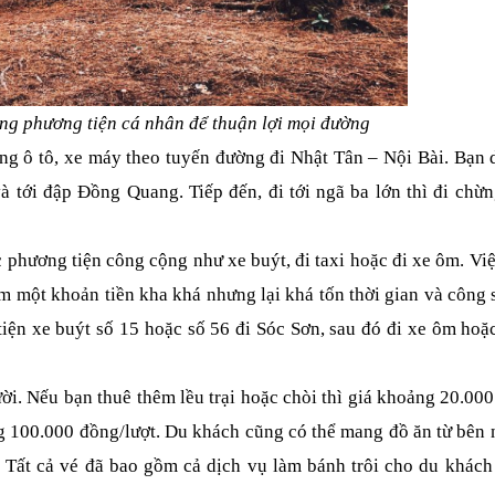
ng phương tiện cá nhân để thuận lợi mọi đường
ng ô tô, xe máy theo tuyến đường đi Nhật Tân – Nội Bài. Bạn d
 tới đập Đồng Quang. Tiếp đến, đi tới ngã ba lớn thì đi chừn
phương tiện công cộng như xe buýt, đi taxi hoặc đi xe ôm. Việ
m một khoản tiền kha khá nhưng lại khá tốn thời gian và công s
ện xe buýt số 15 hoặc số 56 đi Sóc Sơn, sau đó đi xe ôm hoặc 
. Nếu bạn thuê thêm lều trại hoặc chòi thì giá khoảng 20.000 
 100.000 đồng/lượt. Du khách cũng có thể mang đồ ăn từ bên n
Tất cả vé đã bao gồm cả dịch vụ làm bánh trôi cho du khách 