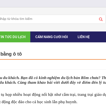
TIN TỨC DU LỊCH
CẨM NANG CƯỚI HỎI
LIÊN HỆ
 bằng ô tô
ều du khách. Bạn đã có kinh nghiệm du lịch bản Rõm chưa? Thi
du khách. Cùng tham khảo bài viết dưới đây về điểm đến lý tư
ụ họp nhiều hoạt động nổi bật như cắm trại, trang trại giáo d
t động độc đáo cho cả học sinh lẫn phụ huynh.