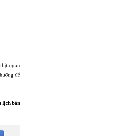
hịt ngon 
hưởng để 
 lịch bản 