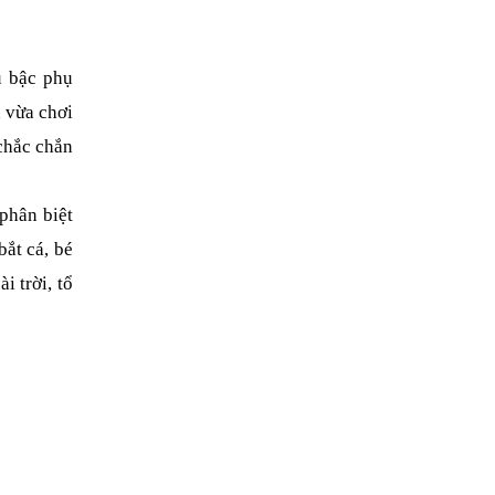
 bậc phụ 
vừa chơi 
chắc chắn 
phân biệt 
ắt cá, bé 
 trời, tổ 