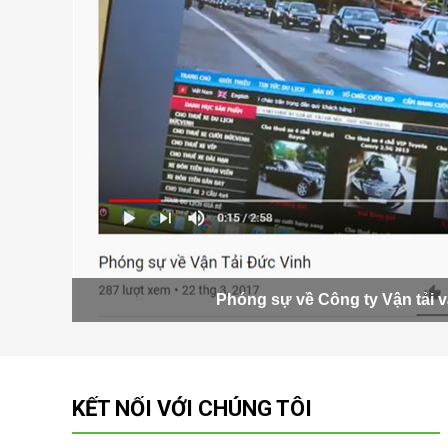
Phóng sự về Công ty Vận tải v
KẾT NỐI VỚI CHÚNG TÔI