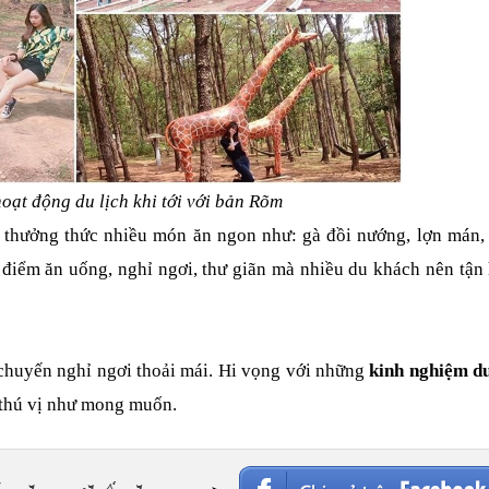
hoạt độ
ng du lịch khi tới với bản Rõm
thưởng thức nhiều món ăn ngon như: gà đồi nướng, lợn mán, t
điểm ăn uống, nghỉ ngơi, thư giãn mà nhiều du khách nên tận 
chuyến nghỉ ngơi thoải mái. Hi vọng với những 
kinh nghiệm du
, thú vị như mong muốn.