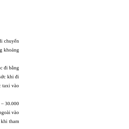
i chuyển 
g khoảng 
c đi bằng 
ức khi đi 
taxi vào 
– 30.000 
goài vào 
khi tham 