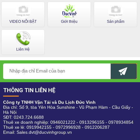
VIDEO NỔI BẬT
Giới thiệu
Sản phẩm
Liên Hệ
THÔNG TIN LIÊN HỆ
Công ty TNHH Vận Tải và Du Lịch Đức Vinh
Địa chỉ: Số 9, tòa Yên Hòa Sunshine - Vũ Phạm Hàm - Cầu Giấy -
Hà Nội
SĐT:
0243.724.6688
Thuê xe doanh nghiệp:
0946021222
-
0913296155
-
0978934854
Thuê xe lẻ:
0919942155
-
0972996928
-
0912206287
Email:
Sales.dvt@ducvinhgroup.vn