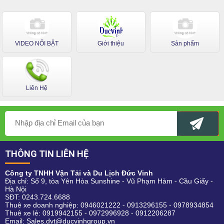
VIDEO NỔI BẬT
Giới thiệu
Sản phẩm
Liên Hệ
THÔNG TIN LIÊN HỆ
Công ty TNHH Vận Tải và Du Lịch Đức Vinh
Địa chỉ: Số 9, tòa Yên Hòa Sunshine - Vũ Phạm Hàm - Cầu Giấy -
Hà Nội
SĐT:
0243.724.6688
Thuê xe doanh nghiệp:
0946021222
-
0913296155
-
0978934854
Thuê xe lẻ:
0919942155
-
0972996928
-
0912206287
Email:
Sales.dvt@ducvinhgroup.vn