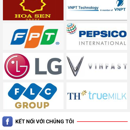
KẾT NỐI VỚI CHÚNG TÔI