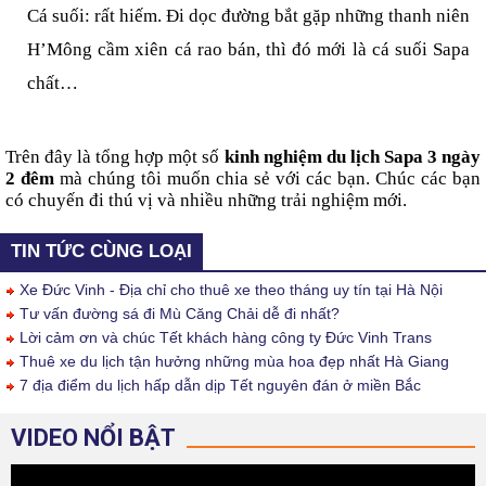
Cá suối: rất hiếm. Đi dọc đường bắt gặp những thanh niên 
H’Mông cầm xiên cá rao bán, thì đó mới là cá suối Sapa 
chất…
Trên đây là tổng hợp một số 
kinh nghiệm du lịch Sapa 3 ngày 
2 đêm 
mà chúng tôi muốn chia sẻ với các bạn. Chúc các bạn 
có chuyến đi thú vị và nhiều những trải nghiệm mới.
TIN TỨC CÙNG LOẠI
Xe Đức Vinh - Địa chỉ cho thuê xe theo tháng uy tín tại Hà Nội
Tư vấn đường sá đi Mù Căng Chải dễ đi nhất?
Lời cảm ơn và chúc Tết khách hàng công ty Đức Vinh Trans
Thuê xe du lịch tận hưởng những mùa hoa đẹp nhất Hà Giang
7 địa điểm du lịch hấp dẫn dịp Tết nguyên đán ở miền Bắc
VIDEO NỔI BẬT