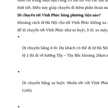
rảnh rỗi trong năm bạn cũng có thể tới với các địa đ
thời tiết. Điều này giúp chuyến đi thêm phần thoải má
Di chuyển tới Vĩnh Phúc bằng phương tiện nào?
Khoảng cách từ Hà Nội cho tới Vĩnh Phúc không xa n
để di chuyển tới Vĩnh Phúc như xe buýt, ô tô, xe máy
Di chuyển bằng ô tô: Du khách có thể đi từ Hà Nộ
lộ 2 thì đi về hướng Tây – Tây Bắc khoảng 26km n
Di chuyển bằng xe buýt: Muốn tới với Vĩnh Phúc
Linh).