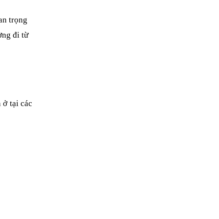
n trọng 
ng đi từ 
ở tại các 