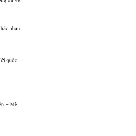
ng tin về 
hác nhau 
ới quốc 
ên – Mê 