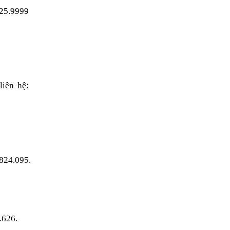
25.9999 
iên hệ: 
.824.095.
.626.