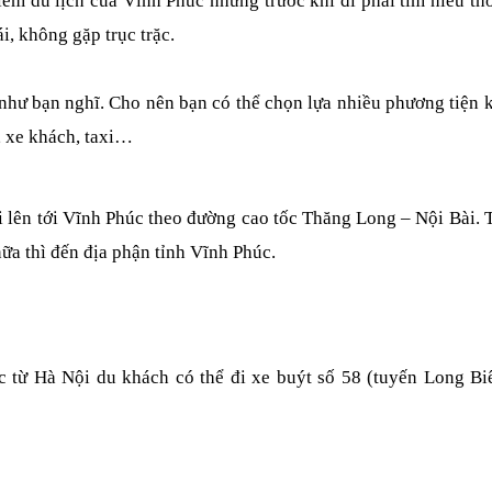
iểm du lịch của Vĩnh Phúc nhưng trước khi đi phải tìm hiểu thô
i, không gặp trục trặc.
hư bạn nghĩ. Cho nên bạn có thể chọn lựa nhiều phương tiện k
, xe khách, taxi…
i lên tới Vĩnh Phúc theo đường cao tốc Thăng Long – Nội Bài. T
ữa thì đến địa phận tỉnh Vĩnh Phúc.
 từ Hà Nội du khách có thể đi xe buýt số 58 (tuyến Long Bi