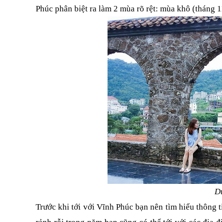
Phúc phân biệt ra làm 2 mùa rõ rệt: mùa khô (tháng 1
Du
Trước khi tới với Vĩnh Phúc bạn nên tìm hiểu thông ti