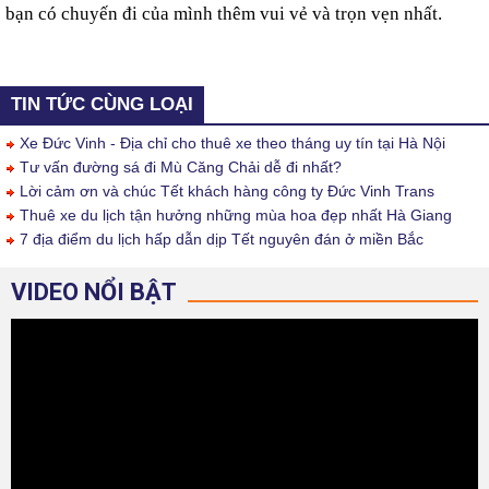
bạn có chuyến đi của mình thêm vui vẻ và trọn vẹn nhất.
TIN TỨC CÙNG LOẠI
Xe Đức Vinh - Địa chỉ cho thuê xe theo tháng uy tín tại Hà Nội
Tư vấn đường sá đi Mù Căng Chải dễ đi nhất?
Lời cảm ơn và chúc Tết khách hàng công ty Đức Vinh Trans
Thuê xe du lịch tận hưởng những mùa hoa đẹp nhất Hà Giang
7 địa điểm du lịch hấp dẫn dịp Tết nguyên đán ở miền Bắc
VIDEO NỔI BẬT