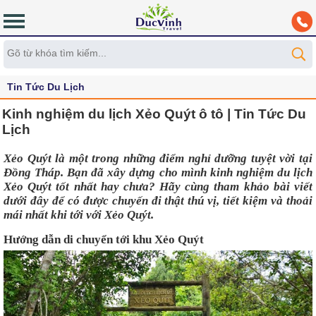
Tin Tức Du Lịch
Kinh nghiệm du lịch Xẻo Quýt ô tô | Tin Tức Du
Lịch
Xẻo Quýt là một trong những điểm nghỉ dưỡng tuyệt vời tại 
Đồng Tháp. Bạn đã xây dựng cho mình 
kinh nghiệm du lịch 
Xẻo Quýt
 tốt nhất hay chưa? Hãy cùng tham khảo bài viết 
dưới đây để có được chuyến đi thật thú vị, tiết kiệm và thoải 
mái nhất khi tới với Xẻo Quýt.
Hướng dẫn di chuyển tới khu Xẻo Quýt