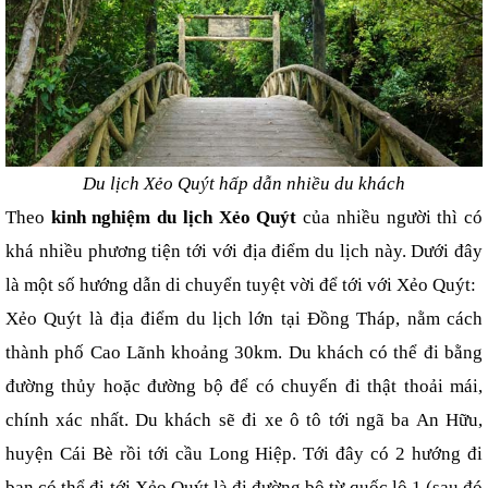
Du lịch Xẻo Quýt hấp dẫn
nhiều du khách
Theo 
kinh nghiệm du lịch Xẻo Quýt
 của nhiều người thì có 
khá nhiều phương tiện tới với địa điểm du lịch này. Dưới đây 
là một số hướng dẫn di chuyển tuyệt vời để tới với Xẻo Quýt:
Xẻo Quýt là địa điểm du lịch lớn tại Đồng Tháp, nằm cách 
thành phố Cao Lãnh khoảng 30km. Du khách có thể đi bằng 
đường thủy hoặc đường bộ để có chuyến đi thật thoải mái, 
chính xác nhất. Du khách sẽ đi xe ô tô tới ngã ba An Hữu, 
huyện Cái Bè rồi tới cầu Long Hiệp. Tới đây có 2 hướng đi 
bạn có thể đi tới Xẻo Quýt là đi đường bộ từ quốc lộ 1 (sau đó 