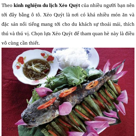
Theo 
kinh nghiệm du lịch Xẻo Quýt
 của nhiều người bạn nên 
tới đây bằng ô tô. Xẻo Quýt là nơi có khá nhiều món ăn và 
đặc sản nổi tiếng mang tới cho du khách sự thoải mái, thích 
thú và thú vị. Chọn lựa Xẻo Quýt để tham quan hè này là điều 
vô cùng cần thiết.