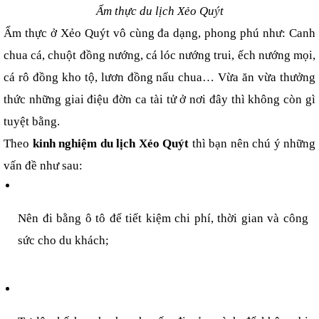
Ẩm thực du lịch Xẻ
o Quýt
Ẩm thực ở Xẻo Quýt vô cùng đa dạng, phong phú như: Canh 
chua cá, chuột đồng nướng, cá lóc nướng trui, ếch nướng mọi, 
cá rô đồng kho tộ, lươn đồng nấu chua… Vừa ăn vừa thưởng 
thức những giai điệu đờn ca tài tử ở nơi đây thì không còn gì 
tuyệt bằng.
Theo 
kinh nghiệm du lịch Xẻo Quýt
 thì bạn nên chú ý những 
vấn đề như sau:
Nên đi bằng ô tô để tiết kiệm chi phí, thời gian và công 
sức cho du khách;