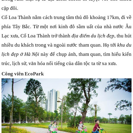
cặp đôi.
Cổ Loa Thành nằm cách trung tâm thủ đô khoảng 17km, đi về 
phía Tây Bắc. Từ một nơi kinh đô sầm uất của nhà nước Âu 
Lạc xưa, Cổ Loa Thành trở thành 
địa điểm du lịch đẹp
, thu hút 
nhiều du khách trong và ngoài nước tham quan. Họ tới 
khu du 
lịch đẹp ở Hà Nội
 này để chụp ảnh, tham quan, tìm hiểu kiến 
trúc, lịch sử, văn hóa nổi tiếng của dân tộc ta từ xa xưa.
Công viên EcoPark