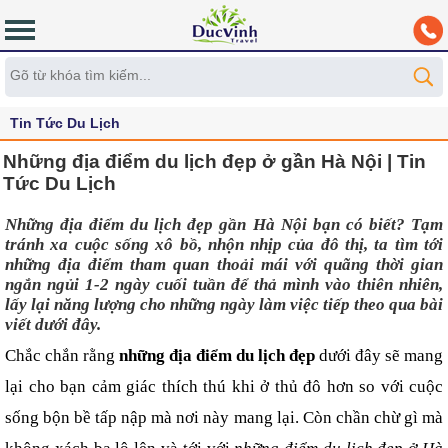
Tin Tức Du Lịch
Những địa điểm du lịch đẹp ở gần Hà Nội | Tin
Tức Du Lịch
Những địa điểm du lịch đẹp gần Hà Nội bạn có biết? Tạm 
tránh xa cuộc sống xô bồ, nhộn nhịp của đô thị, ta tìm tới 
những địa điểm tham quan thoải mái với quãng thời gian 
ngắn ngủi 1-2 ngày cuối tuần để thả mình vào thiên nhiên, 
lấy lại năng lượng cho những ngày làm việc tiếp theo qua bài 
viết dưới đây.
Chắc chắn rằng 
những địa điểm du lịch đẹp
 dưới đây sẽ mang 
lại cho bạn cảm giác thích thú khi ở thủ đô hơn so với cuộc 
sống bộn bề tấp nập mà nơi này mang lại. Còn chần chừ gì mà 