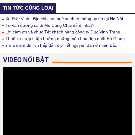
TIN TỨC CÙNG LOẠI
Xe Đức Vinh - Địa chỉ cho thuê xe theo tháng uy tín tại Hà Nội
Tư vấn đường sá đi Mù Căng Chải dễ đi nhất?
Lời cảm ơn và chúc Tết khách hàng công ty Đức Vinh Trans
Thuê xe du lịch tận hưởng những mùa hoa đẹp nhất Hà Giang
7 địa điểm du lịch hấp dẫn dịp Tết nguyên đán ở miền Bắc
VIDEO NỔI BẬT