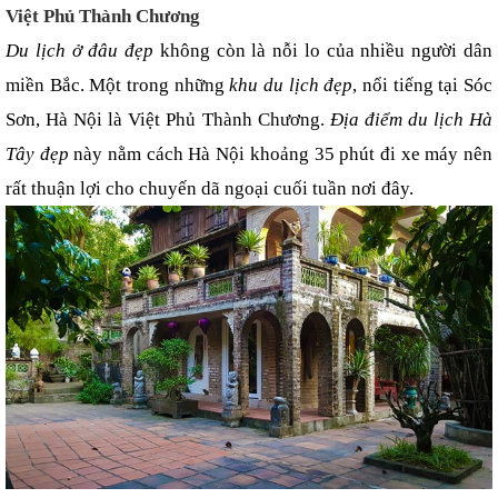
Việt Phủ Thành Chương
Du lịch ở đâu đẹp
 không còn là nỗi lo của nhiều người dân 
miền Bắc. Một trong những 
khu du lịch đẹp
, nổi tiếng tại Sóc 
Sơn, Hà Nội là Việt Phủ Thành Chương. 
Địa điểm du lịch Hà 
Tây đẹp
 này nằm cách Hà Nội khoảng 35 phút đi xe máy nên 
rất thuận lợi cho chuyến dã ngoại cuối tuần nơi đây.