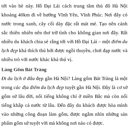
tới vào hè này. Hồ Đại Lải cách trung tâm thủ đô Hà Nội 
khoảng 40km đi về hướng Vĩnh Yên, Vĩnh Phúc. Nơi đây có 
nước trong xanh, cây cối dày đặc rất mát mẻ. Tạo nên cảnh 
sắc thiên nhiên nên thơ trữ tình cho không gian nơi đây. Rất 
nhiều du khách chia sẻ rằng tới với Hồ Đại Lải – một 
điểm du 
lịch đẹp
 khá thích thú bởi được ngồi thuyền, chơi đạp nước và 
nhiều trò với nước khác khá thú vị.
Làng Gốm Bát Tràng
Đi du lịch ở đâu 
đẹp gần Hà Nội? Làng gốm Bát Tràng là một 
trong 
các địa điểm du lịch đẹp
 tuyệt gần Hà Nội. Đây là cơ sở 
gốm sứ lâu đời, nổi tiếng không chỉ ở miền Bắc mà còn nổi 
tiếng khắp cả nước từ lâu. Đến đây du khách được hòa mình 
vào những công đoạn làm gốm, được ngắm nhìn những sản 
phẩm gốm sứ tuyệt vời mà không nơi nào có được.