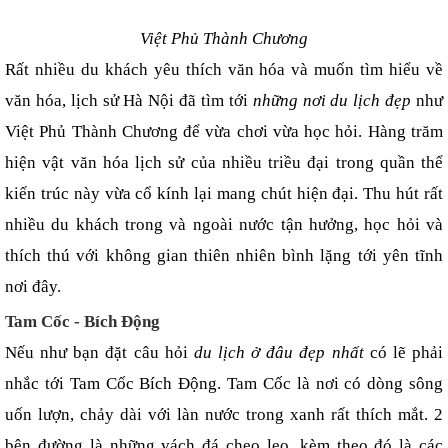
Việt Phủ Thành Chương
Rất nhiều du khách yêu thích văn hóa và muốn tìm hiểu về 
văn hóa, lịch sử Hà Nội đã tìm tới 
những nơi du lịch đẹp
 như 
Việt Phủ Thành Chương để vừa chơi vừa học hỏi. Hàng trăm 
hiện vật văn hóa lịch sử của nhiều triều đại trong quần thể 
kiến trúc này vừa cổ kính lại mang chút hiện đại. Thu hút rất 
nhiều du khách trong và ngoài nước tận hưởng, học hỏi và 
thích thú với không gian thiên nhiên bình lặng tới yên tĩnh 
nơi đây.
Tam Cốc - Bích Động
Nếu như bạn đặt câu hỏi 
du lịch ở đâu đẹp nhất
 có lẽ phải 
nhắc tới Tam Cốc Bích Động. Tam Cốc là nơi có dòng sông 
uốn lượn, chảy dài với làn nước trong xanh rất thích mắt. 2 
bên đường là những vách đá cheo leo, kèm theo đó là các 